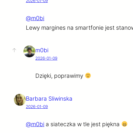
2026-01-09
@m0bi
Lewy margines na smartfonie jest stano
m0bi
2026-01-09
Dzięki, poprawimy
Barbara Sliwinska
2026-01-09
@m0bi
a siateczka w tle jest piękna