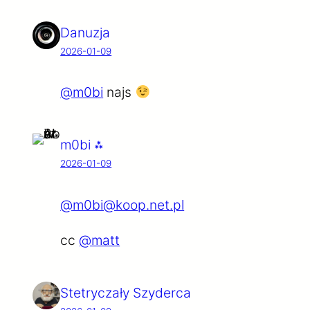
Danuzja
2026-01-09
@m0bi
najs
m0bi ⁂
2026-01-09
@m0bi@koop.net.pl
cc
@matt
Stetryczały Szyderca