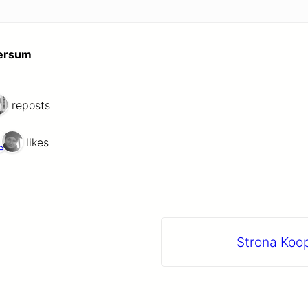
wersum
6 reposts
7 likes
Strona Koo