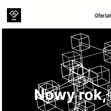
Przejdź
do
Oferta
treści
Nowy rok,