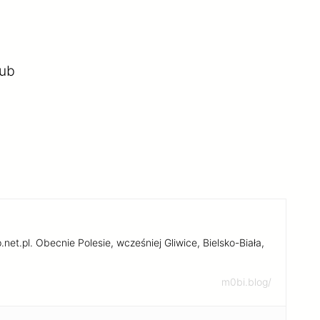
Pub
et.pl. Obecnie Polesie, wcześniej Gliwice, Bielsko-Biała,
m0bi.blog/