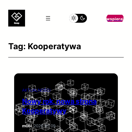
Przejdź
do
wspieraj
treści
Tag:
Kooperatywa
AKTUALNOŚCI
Nowy rok, nowa strona
Kooperatywy
m0bi
/
2026-01-09